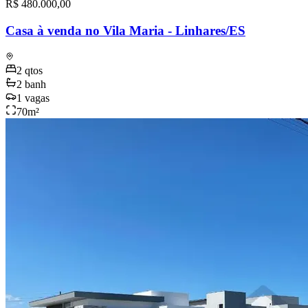
R$ 480.000,00
Casa à venda no Vila Maria - Linhares/ES
2
qtos
2
banh
1
vagas
70
m²