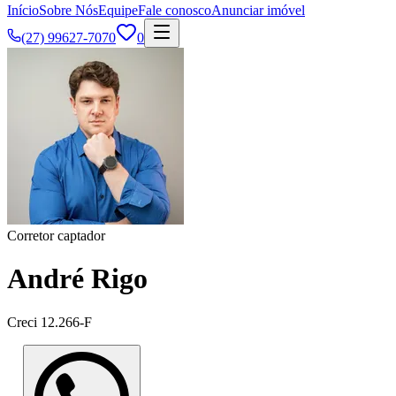
Início
Sobre Nós
Equipe
Fale conosco
Anunciar imóvel
(27) 99627-7070
0
Corretor captador
André Rigo
Creci
12.266-F