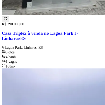
R$ 790.000,00
Casa Triplex à venda no Lagoa Park l -
Linhares/ES
Lagoa Park, Linhares, ES
3
qtos
4
banh
1
vagas
168
m²