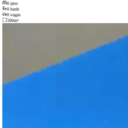
0
qtos
0
banh
0
vagas
590
m²