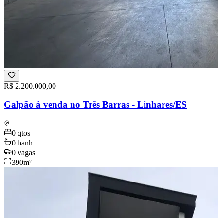
R$ 2.200.000,00
Galpão à venda no Três Barras - Linhares/ES
0
qtos
0
banh
0
vagas
390
m²