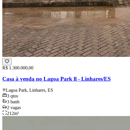
R$ 1.300.000,00
Casa à venda no Lagoa Park ll - Linhares/ES
Lagoa Park, Linhares, ES
3
qtos
3
banh
2
vagas
212
m²