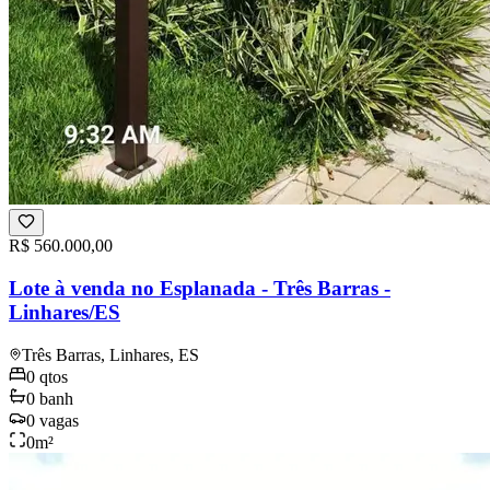
R$ 560.000,00
Lote à venda no Esplanada - Três Barras -
Linhares/ES
Três Barras, Linhares, ES
0
qtos
0
banh
0
vagas
0
m²