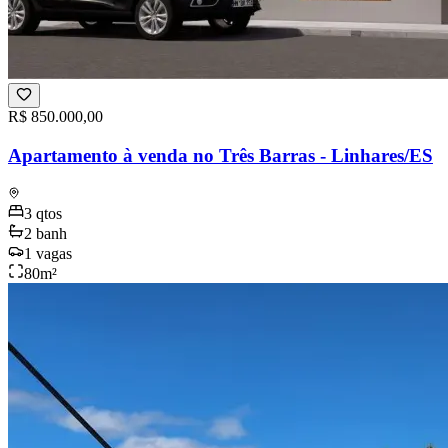
R$ 850.000,00
Apartamento à venda no Três Barras - Linhares/ES
3
qtos
2
banh
1
vagas
80
m²