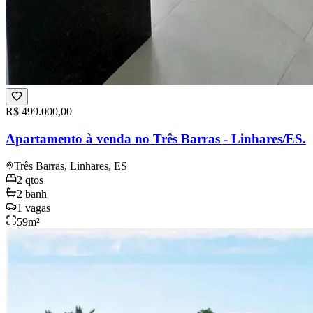
R$ 499.000,00
Apartamento à venda no Três Barras - Linhares/ES.
Três Barras, Linhares, ES
2
qtos
2
banh
1
vagas
59
m²