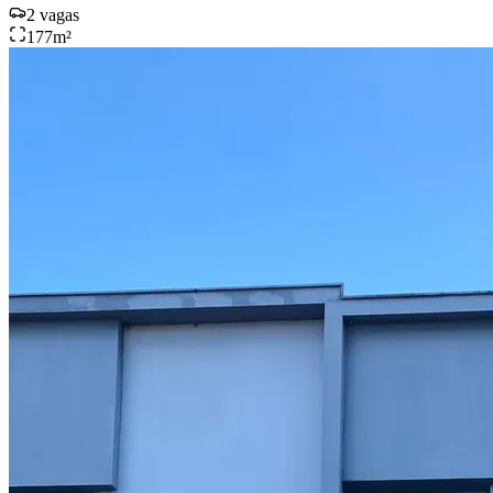
2
vagas
177
m²