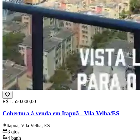
R$ 1.550.000,00
Cobertura à venda em Itapuã - Vila Velha/ES
Itapuã, Vila Velha, ES
3
qtos
4
banh