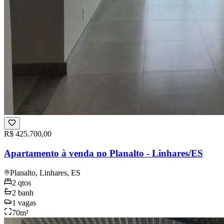
R$ 425.700,00
Apartamento à venda no Planalto - Linhares/ES
Planalto, Linhares, ES
2
qtos
2
banh
1
vagas
70
m²