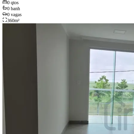
0
qtos
0
banh
0
vagas
360
m²