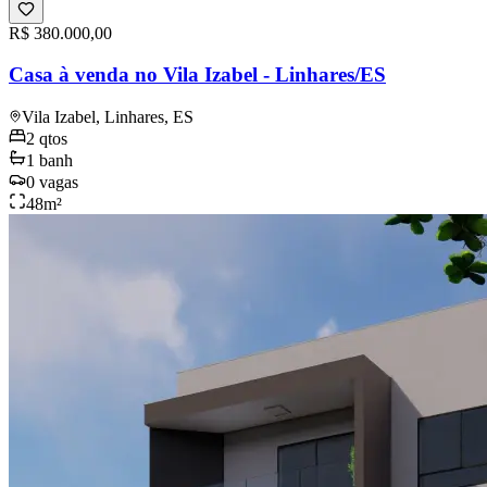
R$ 380.000,00
Casa à venda no Vila Izabel - Linhares/ES
Vila Izabel, Linhares, ES
2
qtos
1
banh
0
vagas
48
m²