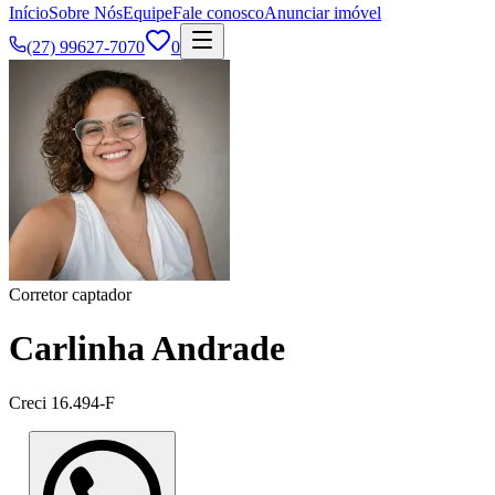
Início
Sobre Nós
Equipe
Fale conosco
Anunciar imóvel
(27) 99627-7070
0
Corretor captador
Carlinha Andrade
Creci
16.494-F