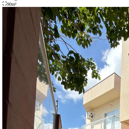
90
m²