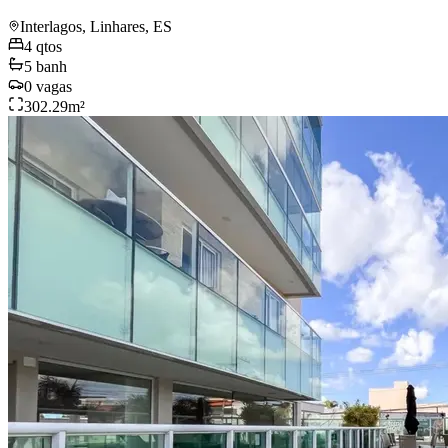
Interlagos, Linhares, ES
4
qtos
5
banh
0
vagas
302.29
m²