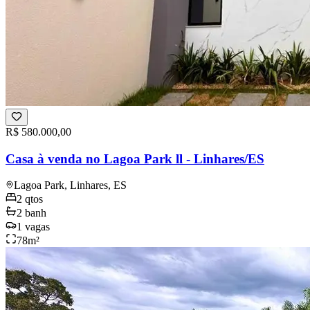
R$ 580.000,00
Casa à venda no Lagoa Park ll - Linhares/ES
Lagoa Park, Linhares, ES
2
qtos
2
banh
1
vagas
78
m²