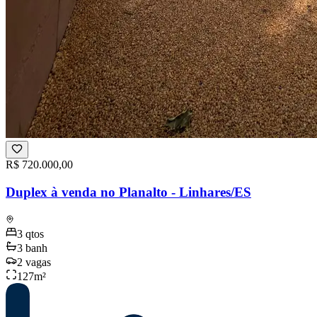
R$ 720.000,00
Duplex à venda no Planalto - Linhares/ES
3
qtos
3
banh
2
vagas
127
m²