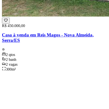
R$ 450.000,00
Casa à venda em Reis Magos - Nova Almeida,
Serra/ES
2
qtos
2
banh
2
vagas
300
m²