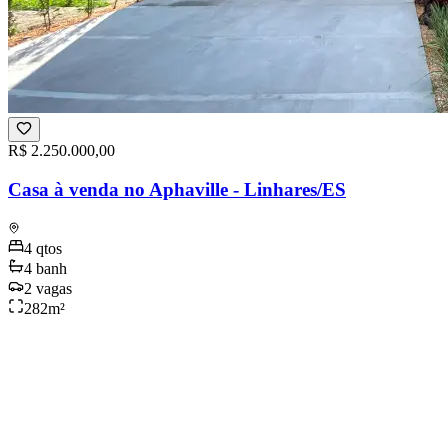
R$ 2.250.000,00
Casa à venda no Aphaville - Linhares/ES
4
qtos
4
banh
2
vagas
282
m²