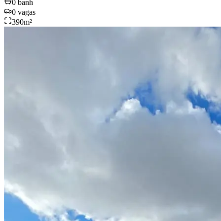
0
banh
0
vagas
390
m²