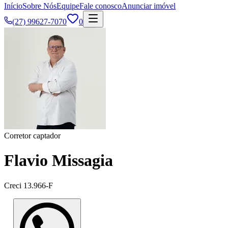
Início
Sobre Nós
Equipe
Fale conosco
Anunciar imóvel
(27) 99627-7070
0
Corretor captador
Flavio Missagia
Creci
13.966-F