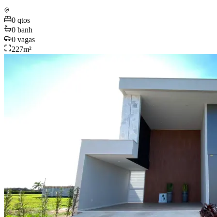
0
qtos
0
banh
0
vagas
227
m²