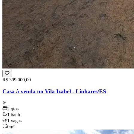
R$ 399.000,00
Casa à venda no Vila Izabel - Linhares/ES
2
qtos
1
banh
1
vagas
0
m²