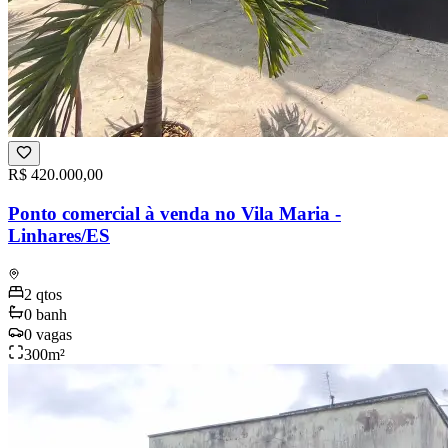
R$ 420.000,00
Ponto comercial à venda no Vila Maria -
Linhares/ES
2
qtos
0
banh
0
vagas
300
m²