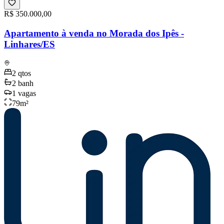
R$ 350.000,00
Apartamento à venda no Morada dos Ipês -
Linhares/ES
2
qtos
2
banh
1
vagas
79
m²