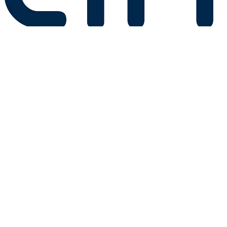
Sua imobiliária de confiança em Linhares e região. Encontre os
melhores imóveis de alto padrão e oportunidades únicas.
Linhares
Av. Nogueira da Gama, 1845 - Colina, Linhares - ES, 29900-392
(27) 99627-7070
Segunda a Sexta: 8:00 às 18:00