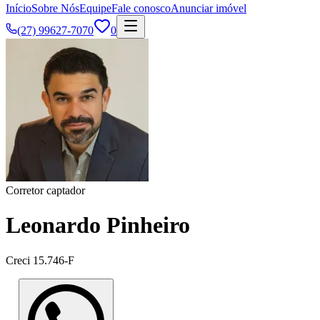
Início
Sobre Nós
Equipe
Fale conosco
Anunciar imóvel
(27) 99627-7070
0
Corretor captador
Leonardo Pinheiro
Creci
15.746-F