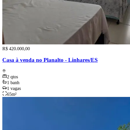
R$ 420.000,00
Casa à venda no Planalto - Linhares/ES
2
qtos
1
banh
1
vagas
65
m²