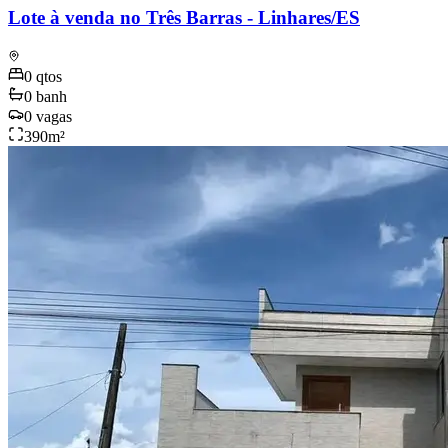
Lote à venda no Três Barras - Linhares/ES
0
qtos
0
banh
0
vagas
390
m²