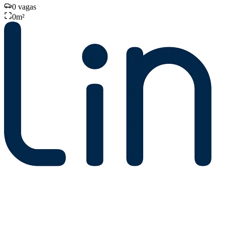
0
vagas
0
m²