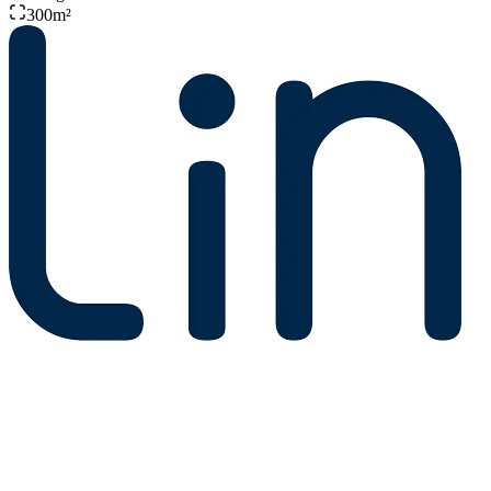
300
m²