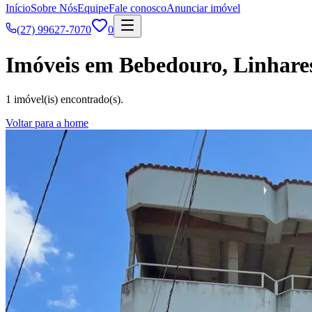
Início
Sobre Nós
Equipe
Fale conosco
Anunciar imóvel
(27) 99627-7070
0
Imóveis em Bebedouro, Linhare
1 imóvel(is) encontrado(s).
Voltar para a home