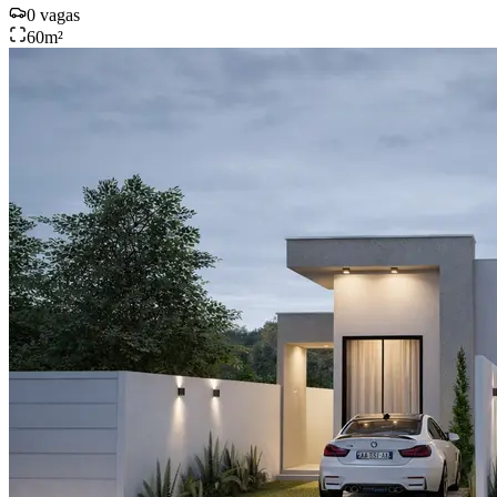
0
vagas
60
m²