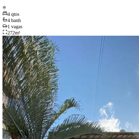
4
qtos
4
banh
1
vagas
272
m²