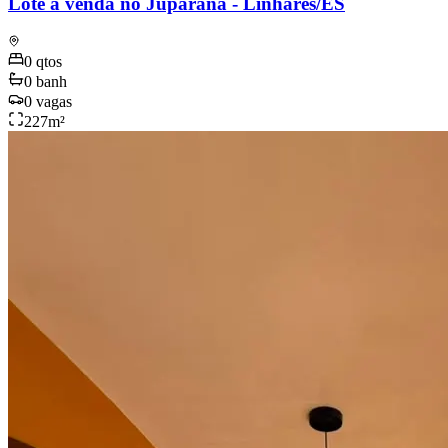
Lote à venda no Juparanã - Linhares/ES
0
qtos
0
banh
0
vagas
227
m²