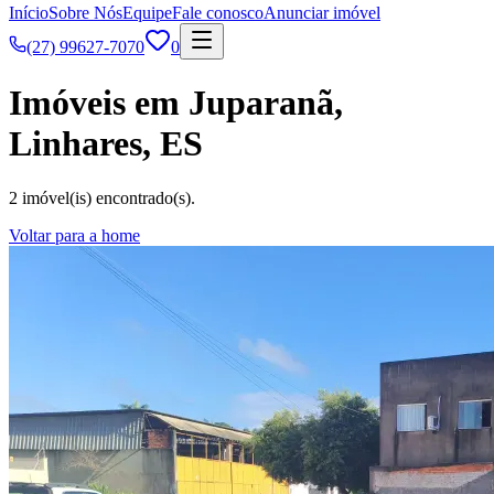
Início
Sobre Nós
Equipe
Fale conosco
Anunciar imóvel
(27) 99627-7070
0
Imóveis em Juparanã,
Linhares, ES
2 imóvel(is) encontrado(s).
Voltar para a home