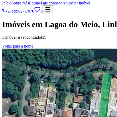
Início
Sobre Nós
Equipe
Fale conosco
Anunciar imóvel
(27) 99627-7070
0
Imóveis em Lagoa do Meio, Lin
1 imóvel(is) encontrado(s).
Voltar para a home