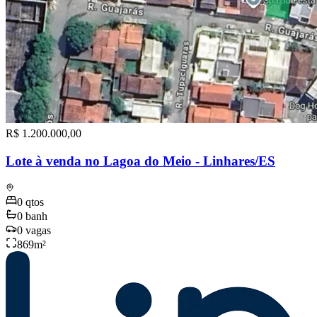
R$ 1.200.000,00
Lote à venda no Lagoa do Meio - Linhares/ES
0
qtos
0
banh
0
vagas
869
m²