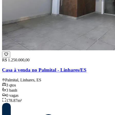
R$ 1.250.000,00
Casa à venda no Palmital - Linhares/ES
Palmital, Linhares, ES
3
qtos
3
banh
0
vagas
178.87
m²