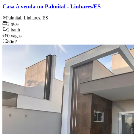
Casa à venda no Palmital - Linhares/ES
Palmital, Linhares, ES
2
qtos
2
banh
0
vagas
80
m²