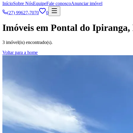
Início
Sobre Nós
Equipe
Fale conosco
Anunciar imóvel
(27) 99627-7070
0
Imóveis em Pontal do Ipiranga,
3 imóvel(is) encontrado(s).
Voltar para a home