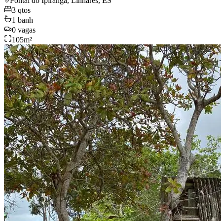
Pontal do Ipiranga, Linhares, ES
3
qtos
1
banh
0
vagas
105
m²