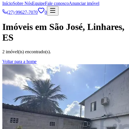
Início
Sobre Nós
Equipe
Fale conosco
Anunciar imóvel
(27) 99627-7070
0
Imóveis em São José, Linhares,
ES
2 imóvel(is) encontrado(s).
Voltar para a home