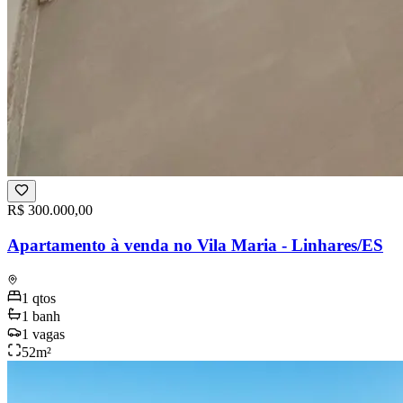
R$ 300.000,00
Apartamento à venda no Vila Maria - Linhares/ES
1
qtos
1
banh
1
vagas
52
m²