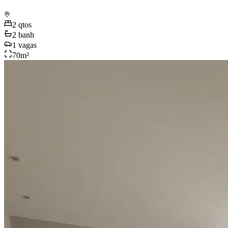
2
qtos
2
banh
1
vagas
70
m²