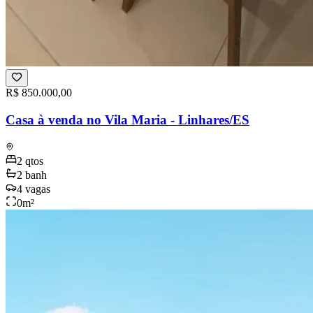
R$ 850.000,00
Casa à venda no Vila Maria - Linhares/ES
2
qtos
2
banh
4
vagas
0
m²