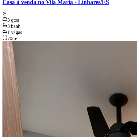
Casa à venda no Vila Maria - Linhares/ES
3
qtos
3
banh
1
vagas
70
m²