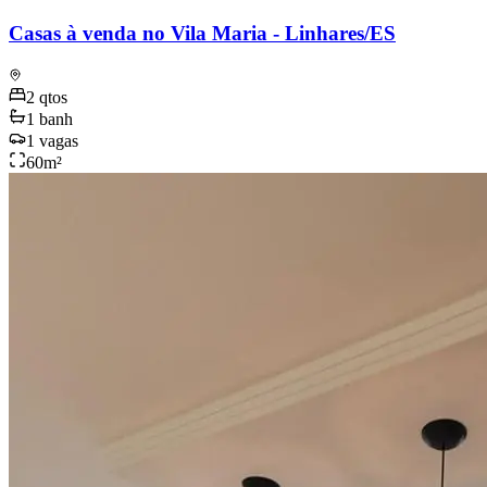
Casas à venda no Vila Maria - Linhares/ES
2
qtos
1
banh
1
vagas
60
m²