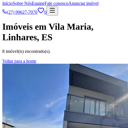
Início
Sobre Nós
Equipe
Fale conosco
Anunciar imóvel
(27) 99627-7070
0
Imóveis em Vila Maria,
Linhares, ES
8 imóvel(is) encontrado(s).
Voltar para a home