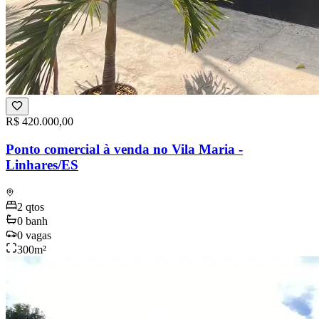
R$ 420.000,00
Ponto comercial à venda no Vila Maria -
Linhares/ES
2
qtos
0
banh
0
vagas
300
m²