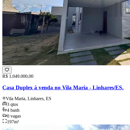
R$ 1.049.000,00
Casa Duplex à venda no Vila Maria - Linhares/ES.
Vila Maria, Linhares, ES
3
qtos
4
banh
0
vagas
197
m²