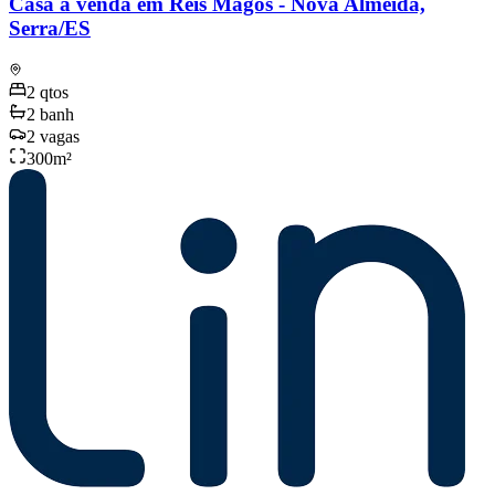
Casa à venda em Reis Magos - Nova Almeida,
Serra/ES
2
qtos
2
banh
2
vagas
300
m²