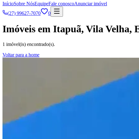
Início
Sobre Nós
Equipe
Fale conosco
Anunciar imóvel
(27) 99627-7070
0
Imóveis em Itapuã, Vila Velha, 
1 imóvel(is) encontrado(s).
Voltar para a home