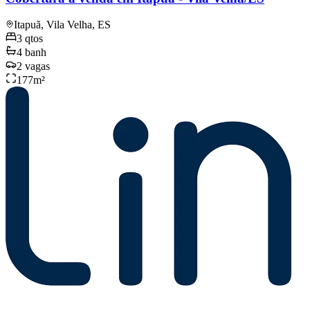
Itapuã, Vila Velha, ES
3
qtos
4
banh
2
vagas
177
m²