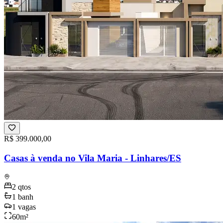
R$ 399.000,00
Casas à venda no Vila Maria - Linhares/ES
2
qtos
1
banh
1
vagas
60
m²