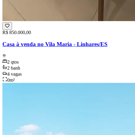
R$ 850.000,00
Casa à venda no Vila Maria - Linhares/ES
2
qtos
2
banh
4
vagas
0
m²