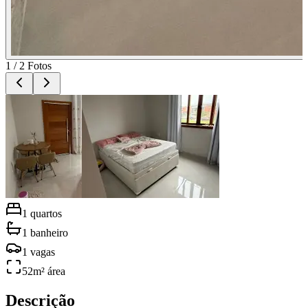
1
/
2
Fotos
1
quartos
1
banheiro
1
vagas
52
m² área
Descrição