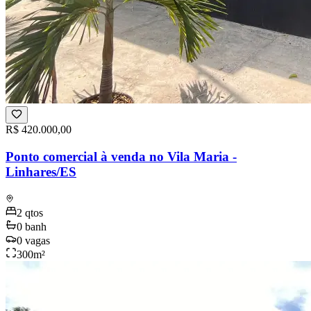
R$ 420.000,00
Ponto comercial à venda no Vila Maria -
Linhares/ES
2
qtos
0
banh
0
vagas
300
m²