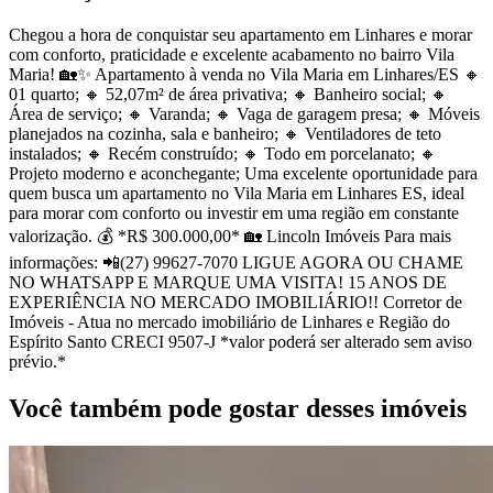
Chegou a hora de conquistar seu apartamento em Linhares e morar
com conforto, praticidade e excelente acabamento no bairro Vila
Maria! 🏡✨ Apartamento à venda no Vila Maria em Linhares/ES 🔸
01 quarto; 🔸 52,07m² de área privativa; 🔸 Banheiro social; 🔸
Área de serviço; 🔸 Varanda; 🔸 Vaga de garagem presa; 🔸 Móveis
planejados na cozinha, sala e banheiro; 🔸 Ventiladores de teto
instalados; 🔸 Recém construído; 🔸 Todo em porcelanato; 🔸
Projeto moderno e aconchegante; Uma excelente oportunidade para
quem busca um apartamento no Vila Maria em Linhares ES, ideal
para morar com conforto ou investir em uma região em constante
valorização. 💰 *R$ 300.000,00* 🏡 Lincoln Imóveis Para mais
informações: 📲(27) 99627-7070 LIGUE AGORA OU CHAME
NO WHATSAPP E MARQUE UMA VISITA! 15 ANOS DE
EXPERIÊNCIA NO MERCADO IMOBILIÁRIO!! Corretor de
Imóveis - Atua no mercado imobiliário de Linhares e Região do
Espírito Santo CRECI 9507-J *valor poderá ser alterado sem aviso
prévio.*
Você também pode gostar desses imóveis