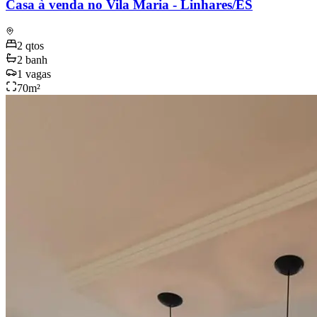
Casa à venda no Vila Maria - Linhares/ES
2
qtos
2
banh
1
vagas
70
m²