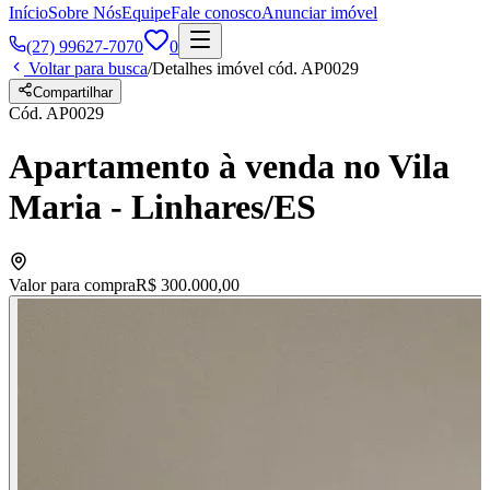
Início
Sobre Nós
Equipe
Fale conosco
Anunciar imóvel
(27) 99627-7070
0
Voltar para busca
/
Detalhes imóvel cód.
AP0029
Compartilhar
Cód.
AP0029
Apartamento à venda no Vila
Maria - Linhares/ES
Valor para compra
R$ 300.000,00