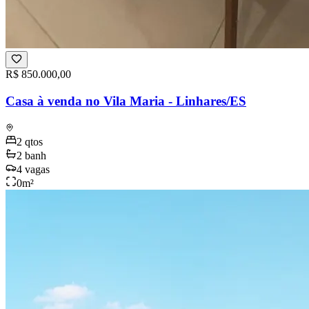
R$ 850.000,00
Casa à venda no Vila Maria - Linhares/ES
2
qtos
2
banh
4
vagas
0
m²