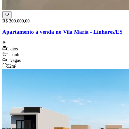
R$ 300.000,00
Apartamento à venda no Vila Maria - Linhares/ES
1
qtos
1
banh
1
vagas
52
m²