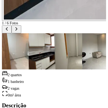
1
/
6
Fotos
2
quartos
1
banheiro
2
vagas
0
m² área
Descrição