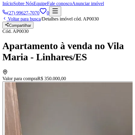
Início
Sobre Nós
Equipe
Fale conosco
Anunciar imóvel
(27) 99627-7070
0
Voltar para busca
/
Detalhes imóvel cód.
AP0030
Compartilhar
Cód.
AP0030
Apartamento à venda no Vila
Maria - Linhares/ES
Valor para compra
R$ 350.000,00