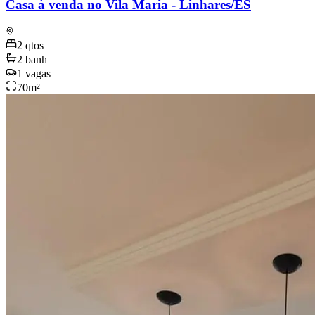
Casa à venda no Vila Maria - Linhares/ES
2
qtos
2
banh
1
vagas
70
m²