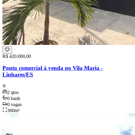
R$ 420.000,00
Ponto comercial à venda no Vila Maria -
Linhares/ES
2
qtos
0
banh
0
vagas
300
m²