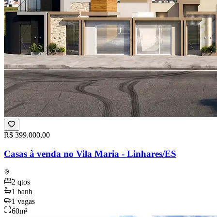
R$ 399.000,00
Casas à venda no Vila Maria - Linhares/ES
2
qtos
1
banh
1
vagas
60
m²