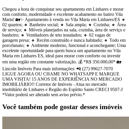
Chegou a hora de conquistar seu apartamento em Linhares e morar
com conforto, modernidade e excelente acabamento no bairro Vila
Maria! 🏡✨ Apartamento à venda no Vila Maria em Linhares/ES 🔸
02 quartos; 🔸 Banheiro social; 🔸 Sala ampla; 🔸 Cozinha; 🔸 Área
de serviço; 🔸 Móveis planejados na sala, cozinha, área de serviço e
banheiro; 🔸 Ventiladores de teto instalados; 🔸 02 vagas de
garagem presa; 🔸 Recém construído e nunca habitado; 🔸 Todo em
porcelanato; 🔸 Ambiente moderno, funcional e aconchegante; Uma
excelente oportunidade para quem busca um apartamento no Vila
Maria em Linhares ES, ideal para morar com conforto ou investir
em uma região em constante valorização. 💰 *R$ 350.000,00* 🏡
Lincoln Imóveis Para mais informações: 📲 (27) 99627-7070
LIGUE AGORA OU CHAME NO WHATSAPP E MARQUE
UMA VISITA! 15 ANOS DE EXPERIÊNCIA NO MERCADO
IMOBILIÁRIO!! Corretor de Imóveis - Atua no mercado
imobiliário de Linhares e Região do Espírito Santo CRECI 9507-J
*Valor poderá ser alterado sem aviso prévio.*
Você também pode gostar desses imóveis