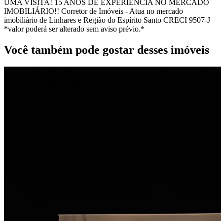
UMA VISITA! 15 ANOS DE EXPERIÊNCIA NO MERCADO
IMOBILIÁRIO!! Corretor de Imóveis - Atua no mercado
imobiliário de Linhares e Região do Espírito Santo CRECI 9507-J
*valor poderá ser alterado sem aviso prévio.*
Você também pode gostar desses imóveis