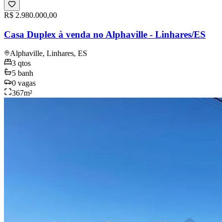
R$ 2.980.000,00
Casa Duplex à venda no Alphaville - Linhares/ES
Alphaville, Linhares, ES
3
qtos
5
banh
0
vagas
367
m²