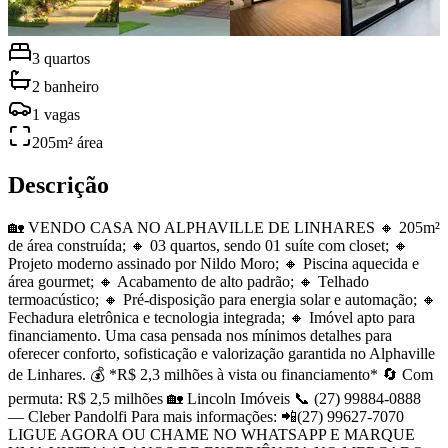
3
quartos
2
banheiro
1
vagas
205
m² área
Descrição
🏡 VENDO CASA NO ALPHAVILLE DE LINHARES 🔸 205m²
de área construída; 🔸 03 quartos, sendo 01 suíte com closet; 🔸
Projeto moderno assinado por Nildo Moro; 🔸 Piscina aquecida e
área gourmet; 🔸 Acabamento de alto padrão; 🔸 Telhado
termoacústico; 🔸 Pré-disposição para energia solar e automação; 🔸
Fechadura eletrônica e tecnologia integrada; 🔸 Imóvel apto para
financiamento. Uma casa pensada nos mínimos detalhes para
oferecer conforto, sofisticação e valorização garantida no Alphaville
de Linhares. 💰 *R$ 2,3 milhões à vista ou financiamento* 🔄 Com
permuta: R$ 2,5 milhões 🏡 Lincoln Imóveis 📞 (27) 99884-0888
— Cleber Pandolfi Para mais informações: 📲(27) 99627-7070
LIGUE AGORA OU CHAME NO WHATSAPP E MARQUE