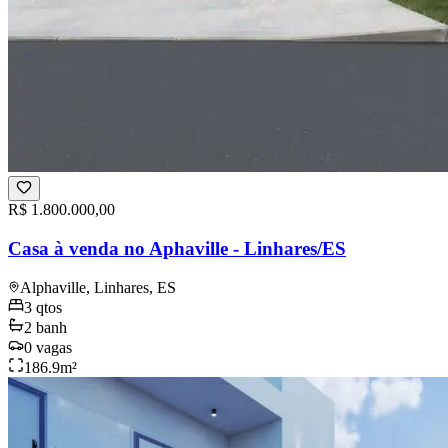
R$ 1.800.000,00
Casa à venda no Aphaville - Linhares/ES
Alphaville, Linhares, ES
3
qtos
2
banh
0
vagas
186.9
m²