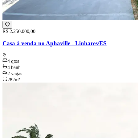
R$ 2.250.000,00
Casa à venda no Aphaville - Linhares/ES
4
qtos
4
banh
2
vagas
282
m²