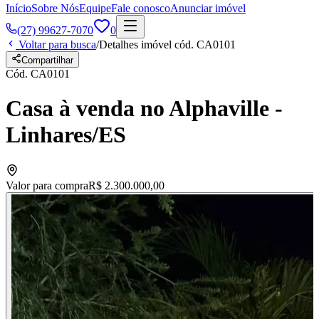
Início
Sobre Nós
Equipe
Fale conosco
Anunciar imóvel
(27) 99627-7070
0
Voltar para busca
/
Detalhes imóvel cód.
CA0101
Compartilhar
Cód.
CA0101
Casa à venda no Alphaville -
Linhares/ES
Valor para compra
R$ 2.300.000,00