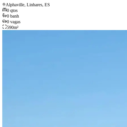
Alphaville, Linhares, ES
0
qtos
0
banh
0
vagas
590
m²