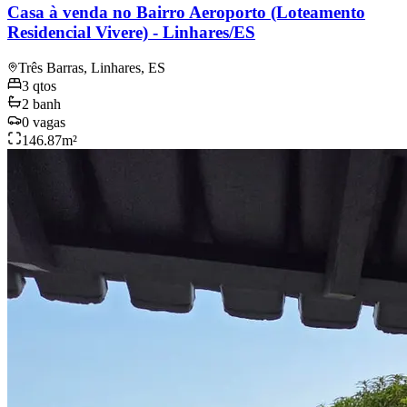
Casa à venda no Bairro Aeroporto (Loteamento
Residencial Vivere) - Linhares/ES
Três Barras, Linhares, ES
3
qtos
2
banh
0
vagas
146.87
m²