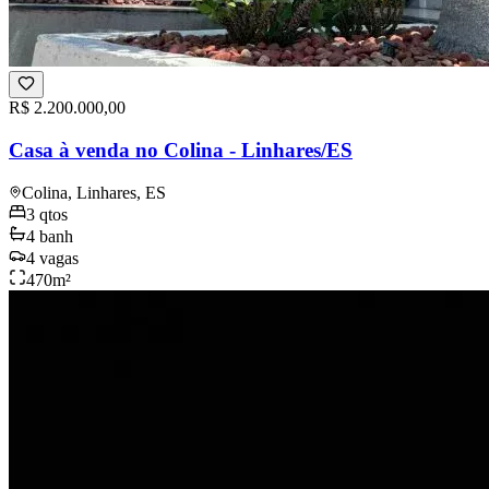
R$ 2.200.000,00
Casa à venda no Colina - Linhares/ES
Colina, Linhares, ES
3
qtos
4
banh
4
vagas
470
m²