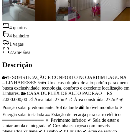
4
quartos
4
banheiro
1
vagas
272
m² área
Descrição
🏡✨ SOFISTICAÇÃO E CONFORTO NO JARDIM LAGUNA
– LINHARES/ES ✨🏡 Uma casa duplex de alto padrão para quem
busca exclusividade, tecnologia, conforto e excelente localização em
Linhares. 🏡 CASA DUPLEX DE ALTO PADRÃO – R$
2.000.000,00 📐 Área total: 275m² 📐 Área construída: 272m² ☀️
Posição solar predominante: Sol da tarde 🛋 Imóvel mobiliado ⚡
Energia solar instalada 🚗 Estação de recarga para carro elétrico
━━━━━━━━━━━━━━ 🔹 Pavimento inferior: ✔ Sala de estar e
jantar ampla e integrada ✔ Cozinha espaçosa com móveis
planejados Zuliane ✔ Lavabo ✔ 01 quarto ✔ Área de serviço