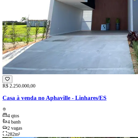
R$ 2.250.000,00
Casa à venda no Aphaville - Linhares/ES
4
qtos
4
banh
2
vagas
282
m²