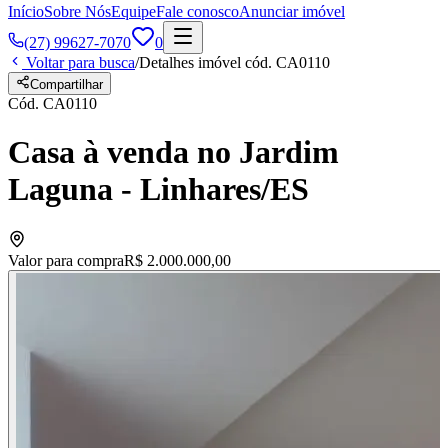
Início
Sobre Nós
Equipe
Fale conosco
Anunciar imóvel
(27) 99627-7070
0
Voltar para busca
/
Detalhes imóvel cód.
CA0110
Compartilhar
Cód.
CA0110
Casa à venda no Jardim
Laguna - Linhares/ES
Valor para compra
R$ 2.000.000,00