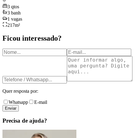
3
qtos
3
banh
1
vagas
217
m²
Ficou interessado?
Quer resposta por:
Whatsapp
E-mail
Enviar
Precisa de ajuda?