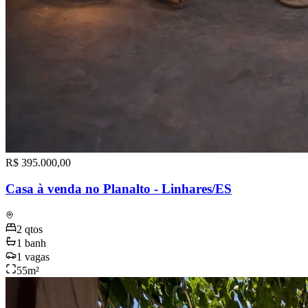
R$ 395.000,00
Casa à venda no Planalto - Linhares/ES
2
qtos
1
banh
1
vagas
55
m²