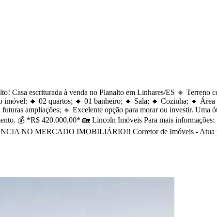
nalto! Casa escriturada à venda no Planalto em Linhares/ES 🔸 Terren
do imóvel: 🔸 02 quartos; 🔸 01 banheiro; 🔸 Sala; 🔸 Cozinha; 🔸 Área
 futuras ampliações; 🔸 Excelente opção para morar ou investir. Uma 
nciamento. 💰 *R$ 420.000,00* 🏡 Lincoln Imóveis Para mais info
MERCADO IMOBILIÁRIO!! Corretor de Imóveis - Atua no mercad