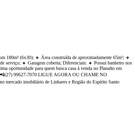
o com 180m² (6x30); 🔸 Área construída de aproximadamente 65m²; 🔸
 de serviço; 🔸 Garagem coberta; Diferenciais: 🔸 Possui banheiro nos
ótima oportunidade para quem busca casa à venda no Planalto em
rmações: 📲(27) 99627-7070 LIGUE AGORA OU CHAME NO
o imobiliário de Linhares e Região do Espírito Santo