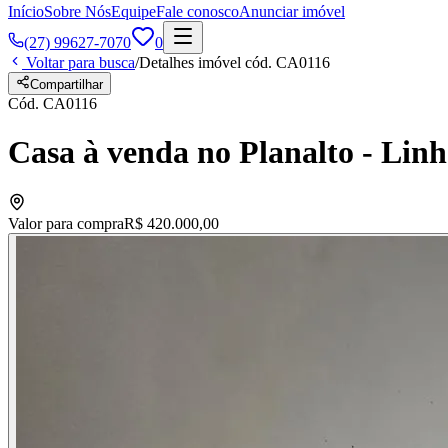
Início
Sobre Nós
Equipe
Fale conosco
Anunciar imóvel
(27) 99627-7070
0
Voltar para busca
/
Detalhes imóvel cód.
CA0116
Compartilhar
Cód.
CA0116
Casa à venda no Planalto - Lin
Valor para compra
R$ 420.000,00