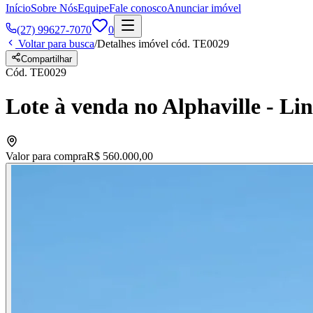
Início
Sobre Nós
Equipe
Fale conosco
Anunciar imóvel
(27) 99627-7070
0
Voltar para busca
/
Detalhes imóvel cód.
TE0029
Compartilhar
Cód.
TE0029
Lote à venda no Alphaville - Li
Valor para compra
R$ 560.000,00